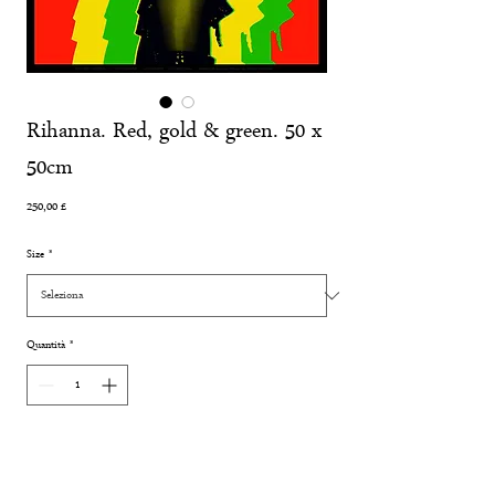
Rihanna. Red, gold & green. 50 x
50cm
Prezzo
250,00 £
Size
*
Quantità
*
Aggiungi al carrello