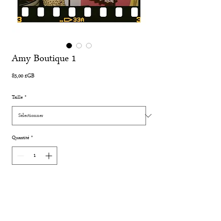
Amy Boutique 1
Prix
85,00 £GB
Taille
*
Quantité
*
Ajouter au panier
Commander et payer