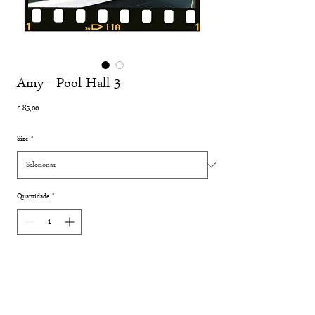
Amy - Pool Hall 3
Preço
£ 85,00
Size
*
Quantidade
*
Adicionar ao carrinho
Comprar