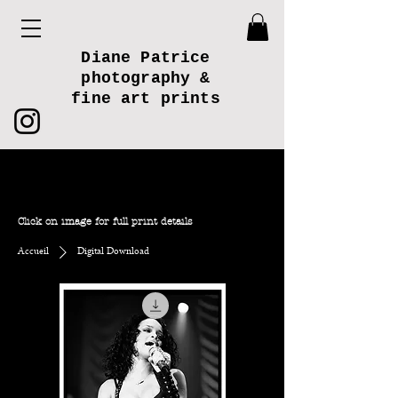
Diane Patrice
photography &
fine art prints
Élevé
de qualité, de collection,
impressions
photographiques d'art de l'œuvre originale de
Diane Patrice
Click on image for full print details
Accueil
Digital Download