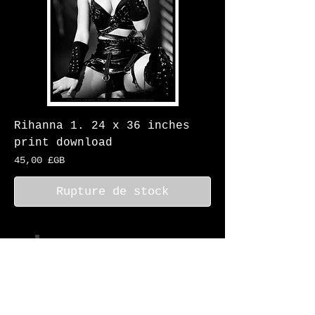
Rihanna 1. 24 x 36 inches
print download
Prix
45,00 £GB
Rupture de stock