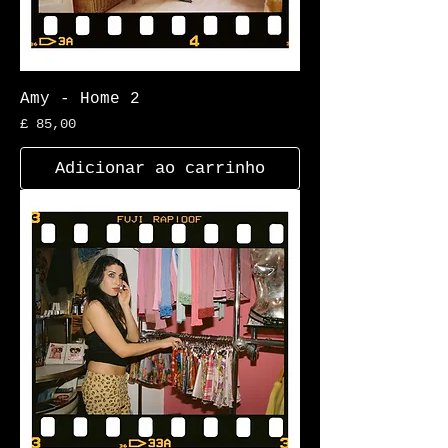
Amy - Home 2
Preço
£ 85,00
Adicionar ao carrinho