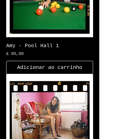
Amy - Pool Hall 1
Preço
£ 85,00
Adicionar ao carrinho