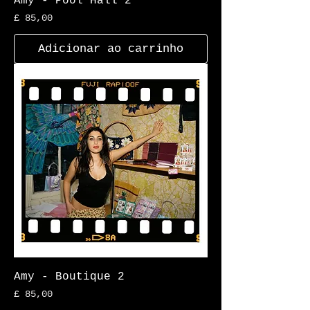
Amy - Pool Hall 2
Preço
£ 85,00
Adicionar ao carrinho
Amy - Boutique 2
Preço
£ 85,00