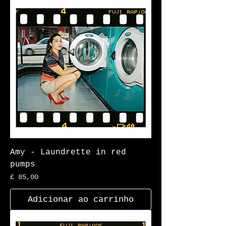
Amy - Laundrette in red
pumps
Preço
£ 85,00
Adicionar ao carrinho